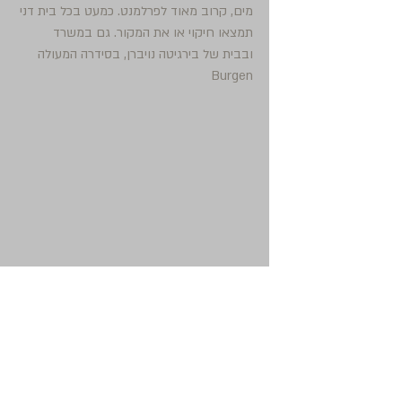
מים, קרוב מאוד לפרלמנט. כמעט בכל בית דני 
תמצאו חיקוי או את המקור. גם במשרד 
ובבית של בירגיטה נויברן, בסידרה המעולה 
Burgen 
Tags:
צילום
תערוכה
אומנות
ארכיטקטורה
חדש
עיצוב
שוטטות