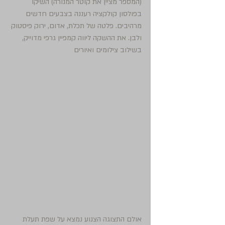
(המספר מציין את קוטר המנורה) השיקו 
בפולסון קולקציה רעננה בצבעים חדשים 
מרהיבים. פלטה של תכלת, אדום, ירוק פיסטוק 
ולבן. את ההשקה ליווה קמפיין גרפי מדוייק, 
בשילוב צילומים ואיורים 
אולם התצוגה הצנוע נמצא על שפת תעלת 